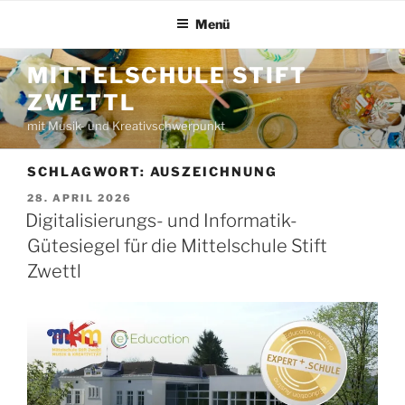
Zum
Menü
Inhalt
springen
MITTELSCHULE STIFT
ZWETTL
mit Musik- und Kreativschwerpunkt
SCHLAGWORT:
AUSZEICHNUNG
VERÖFFENTLICHT
28. APRIL 2026
AM
Digitalisierungs- und Informatik-
Gütesiegel für die Mittelschule Stift
Zwettl