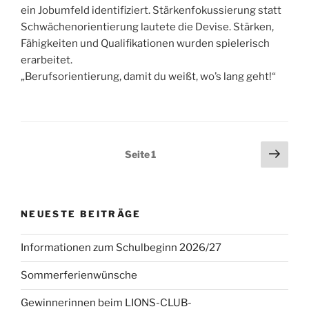
ein Jobumfeld identifiziert. Stärkenfokussierung statt
Schwächenorientierung lautete die Devise. Stärken,
Fähigkeiten und Qualifikationen wurden spielerisch
erarbeitet.
„Berufsorientierung, damit du weißt, wo’s lang geht!“
Seitennummerierung
Näch
Seite
1
Seit
der
Beiträge
NEUESTE BEITRÄGE
Informationen zum Schulbeginn 2026/27
Sommerferienwünsche
Gewinnerinnen beim LIONS-CLUB-