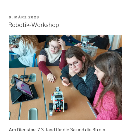
VERÖFFENTLICHT
9. MÄRZ 2023
AM
Robotik-Workshop
Am Dienstag, 7.3. fand für die 3a und die 3b ein