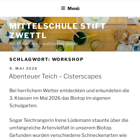
Zum
Menü
Inhalt
springen
MITTELSCHULE STIFT
ZWETTL
mit Musik- und Kreativschwerpunkt
SCHLAGWORT:
WORKSHOP
VERÖFFENTLICHT
9. MAI 2026
AM
Abenteuer Teich – Cisterscapes
Bei herrlichem Wetter entdeckten und erkundeten die
3. Klassen im Mai 2026 das Biotop im eigenen
Schulgarten.
Sogar Teichrangerin Irene Lüdemann staunte über die
umfangreiche Artenvielfalt in unserem Biotop.
Gefunden wurden verschiedene Schneckenarten wie