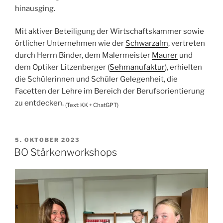
hinausging.
Mit aktiver Beteiligung der Wirtschaftskammer sowie
örtlicher Unternehmen wie der
Schwarzalm
, vertreten
durch Herrn Binder, dem Malermeister
Maurer
und
dem Optiker Litzenberger (
Sehmanufaktur
), erhielten
die Schülerinnen und Schüler Gelegenheit, die
Facetten der Lehre im Bereich der Berufsorientierung
zu entdecken.
(Text: KK + ChatGPT)
VERÖFFENTLICHT
5. OKTOBER 2023
AM
BO Stärkenworkshops