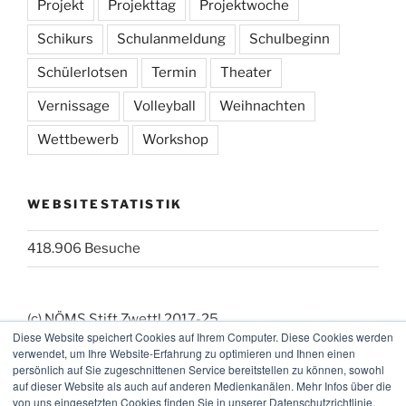
Projekt
Projekttag
Projektwoche
Schikurs
Schulanmeldung
Schulbeginn
Schülerlotsen
Termin
Theater
Vernissage
Volleyball
Weihnachten
Wettbewerb
Workshop
WEBSITESTATISTIK
418.906 Besuche
(c) NÖMS Stift Zwettl 2017-25
Diese Website speichert Cookies auf Ihrem Computer. Diese Cookies werden
(_:_) Webmaster: KK
verwendet, um Ihre Website-Erfahrung zu optimieren und Ihnen einen
persönlich auf Sie zugeschnittenen Service bereitstellen zu können, sowohl
auf dieser Website als auch auf anderen Medienkanälen. Mehr Infos über die
von uns eingesetzten Cookies finden Sie in unserer Datenschutzrichtlinie.