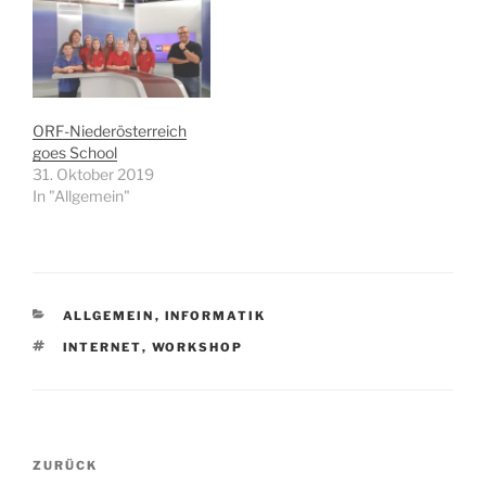
ORF-Niederösterreich
goes School
31. Oktober 2019
In "Allgemein"
KATEGORIEN
ALLGEMEIN
,
INFORMATIK
SCHLAGWÖRTER
INTERNET
,
WORKSHOP
Beitragsnavigation
Vorheriger
ZURÜCK