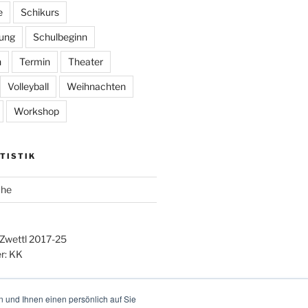
e
Schikurs
ung
Schulbeginn
n
Termin
Theater
Volleyball
Weihnachten
Workshop
TISTIK
che
 Zwettl 2017-25
r: KK
 und Ihnen einen persönlich auf Sie