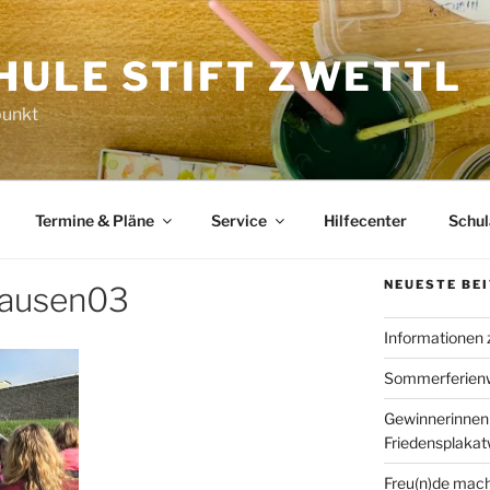
HULE STIFT ZWETTL
punkt
Termine & Pläne
Service
Hilfecenter
Schu
NEUESTE BE
ausen03
Informationen
Sommerferien
Gewinnerinnen
Friedensplaka
Freu(n)de mach