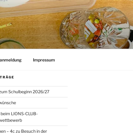
lanmeldung
Impressum
ITRÄGE
 zum Schulbeginn 2026/27
wünsche
 beim LIONS-CLUB-
twettbewerb
en – 4c zu Besuch in der