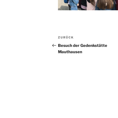
Beitragsnavigation
Vorheriger
ZURÜCK
Beitrag
Besuch der Gedenkstätte
Mauthausen