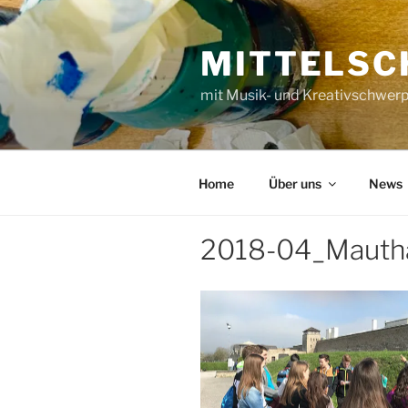
Zum
Inhalt
MITTELSC
springen
mit Musik- und Kreativschwer
Home
Über uns
News
2018-04_Mauth