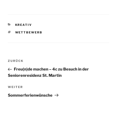
KATEGORIEN
KREATIV
SCHLAGWÖRTER
WETTBEWERB
Beitragsnavigation
Vorheriger
ZURÜCK
Beitrag
Freu(n)de machen – 4c zu Besuch in der
Seniorenresidenz St. Martin
Nächster
WEITER
Beitrag
Sommerferienwünsche