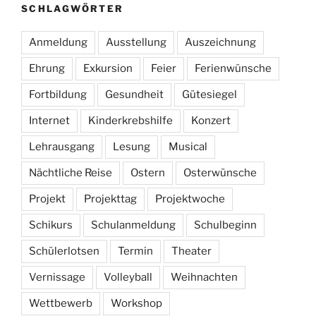
SCHLAGWÖRTER
Anmeldung
Ausstellung
Auszeichnung
Ehrung
Exkursion
Feier
Ferienwünsche
Fortbildung
Gesundheit
Gütesiegel
Internet
Kinderkrebshilfe
Konzert
Lehrausgang
Lesung
Musical
Nächtliche Reise
Ostern
Osterwünsche
Projekt
Projekttag
Projektwoche
Schikurs
Schulanmeldung
Schulbeginn
Schülerlotsen
Termin
Theater
Vernissage
Volleyball
Weihnachten
Wettbewerb
Workshop