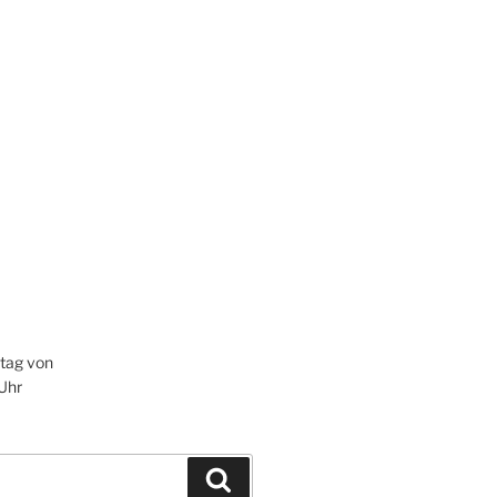
itag von
 Uhr
Suchen