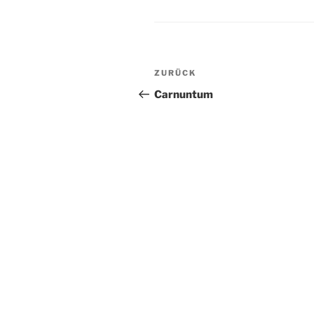
Beitragsnavigation
Vorheriger
ZURÜCK
Beitrag
Carnuntum