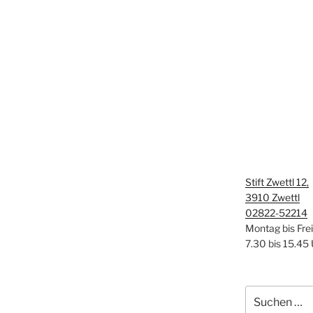
Stift Zwettl 12,
3910 Zwettl
02822-52214
Montag bis Fre
7.30 bis 15.45
Suchen
nach: