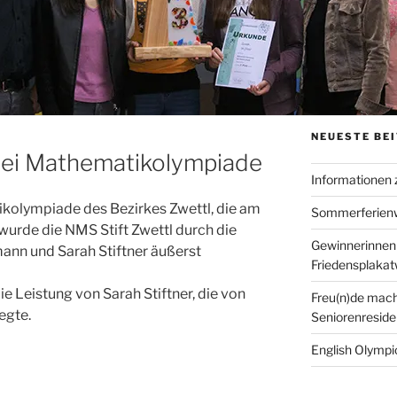
NEUESTE BE
bei Mathematikolympiade
Informationen
ikolympiade des Bezirkes Zwettl, die am
Sommerferien
, wurde die NMS Stift Zwettl durch die
Gewinnerinnen
ann und Sarah Stiftner äußerst
Friedensplaka
e Leistung von Sarah Stiftner, die von
Freu(n)de mach
egte.
Seniorenreside
English Olympic