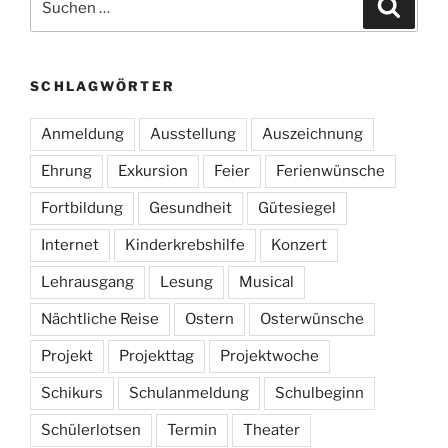
Suche
nach:
SCHLAGWÖRTER
Anmeldung
Ausstellung
Auszeichnung
Ehrung
Exkursion
Feier
Ferienwünsche
Fortbildung
Gesundheit
Gütesiegel
Internet
Kinderkrebshilfe
Konzert
Lehrausgang
Lesung
Musical
Nächtliche Reise
Ostern
Osterwünsche
Projekt
Projekttag
Projektwoche
Schikurs
Schulanmeldung
Schulbeginn
Schülerlotsen
Termin
Theater