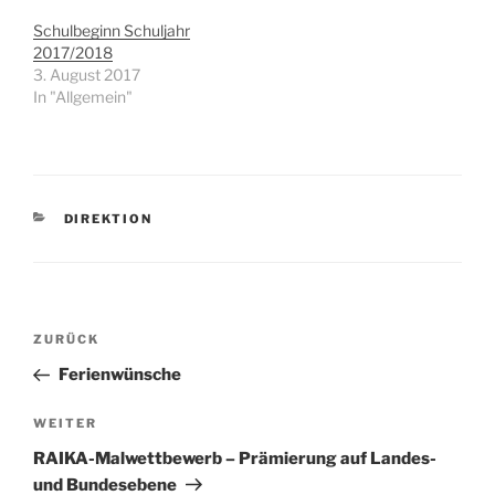
Schulbeginn Schuljahr
2017/2018
3. August 2017
In "Allgemein"
KATEGORIEN
DIREKTION
Beitragsnavigation
Vorheriger
ZURÜCK
Beitrag
Ferienwünsche
Nächster
WEITER
Beitrag
RAIKA-Malwettbewerb – Prämierung auf Landes-
und Bundesebene