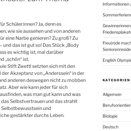
Informationen
Sommerferien
ür Schüler:innen? Ja, denn es
Gewinnerinnen
hen, wie sie aussehen und von anderen
Friedensplaka
r eine Narbe genieren? Zu groß? Zu
Freu(n)de mach
h – und das ist gut so! Das Stück „Body
Seniorenreside
ss es wichtig ist, mal darüber
d „schön“ ist.
English Olympic
ule Stift Zwettl setzten sich mit den
der Akzeptanz von „Anderssein“ in der
mand anderen deswegen nicht zu mobben
KATEGORIEN
atz. Aber wie kann jeder für sich
rausfinden, was man gut kann und was
Allgemein
das Selbstvertrauen und das strahlt
Berufsorientie
m Selbstbewusstsein und
iche gestärkter durchs Leben.
Biologie
Deutsch