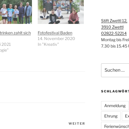
Stift Zwettl 12,
3910 Zwettl
trinken zahlt sich
Fotofestival Baden
02822-52214
14. November 2020
Montag bis Fre
i 2021
In "Kreativ"
7.30 bis 15.45
ogie"
Suchen
nach:
SCHLAGWÖR
Anmeldung
Ehrung
Ex
WEITER
Nächster
Ferienwünsc