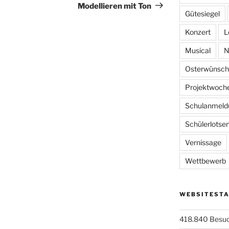
Beitrag
Modellieren mit Ton
Gütesiegel
Konzert
L
Musical
N
Osterwünsch
Projektwoch
Schulanmeld
Schülerlotse
Vernissage
Wettbewerb
WEBSITESTA
418.840 Besu