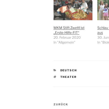
MKM Stift Zwettl ist
Schlau 
„Erste-Hilfe-FIT“
aus
20. Februar 2020
30. Jun
In "Allgemein"
In "Biol
KATEGORIEN
DEUTSCH
SCHLAGWÖRTER
THEATER
Beitragsnavigation
Vorheriger
ZURÜCK