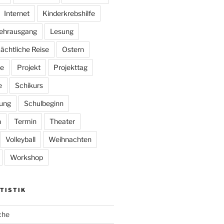
Internet
Kinderkrebshilfe
ehrausgang
Lesung
ächtliche Reise
Ostern
e
Projekt
Projekttag
e
Schikurs
ung
Schulbeginn
n
Termin
Theater
Volleyball
Weihnachten
Workshop
TISTIK
che