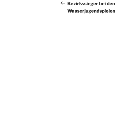
Beitrag
Bezirkssieger bei den
Wasserjugendspielen