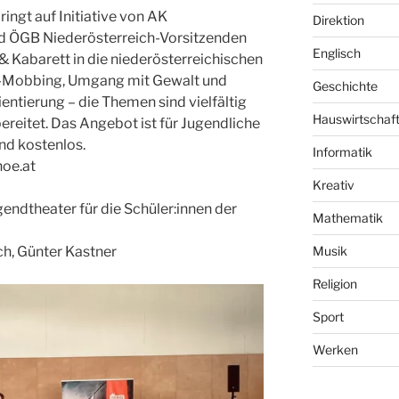
gt auf Initiative von AK
Direktion
nd ÖGB Niederösterreich-Vorsitzenden
Englisch
 Kabarett in die niederösterreichischen
r-Mobbing, Umgang mit Gewalt und
Geschichte
entierung – die Themen sind vielfältig
Hauswirtschaf
reitet. Das Angebot ist für Jugendliche
und kostenlos.
Informatik
noe.at
Kreativ
ndtheater für die Schüler:innen der
Mathematik
Musik
ch, Günter Kastner
Religion
Sport
Werken