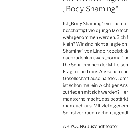
„Body Shaming“
Ist „Body Shaming“ ein Thema f
beschäftigt viele junge Mensc
wahrgenommen werden. Sich fü
klein? Wir sind nicht alle gleic
Shaming“ von Lindbirg zeigt, da
nachzudenken, was „normal“ un
Die Schüler:innen der Mittelsch
Fragen rund ums Aussehen und 
Gesellschaft auseinander. Je
ist schon mal ein wichtiger Ans
zufrieden mit sich werden? He
man gerne macht, das bestärkt 
man auch aus. Mit viel eigene
Selbstvertrauen gehen Jugendl
AK YOUNG Jugendtheater