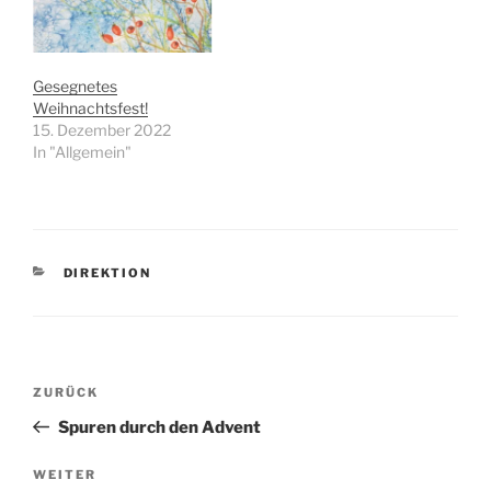
Gesegnetes
Weihnachtsfest!
15. Dezember 2022
In "Allgemein"
KATEGORIEN
DIREKTION
Beitragsnavigation
Vorheriger
ZURÜCK
Beitrag
Spuren durch den Advent
Nächster
WEITER