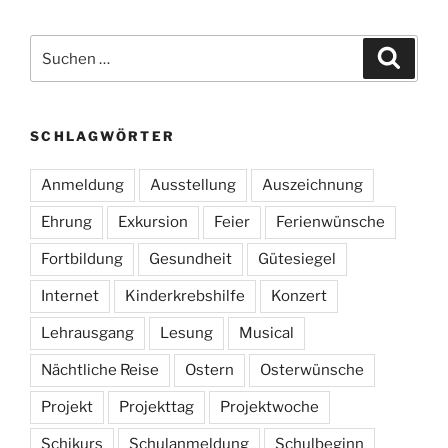
Suchen
Suche
nach:
SCHLAGWÖRTER
Anmeldung
Ausstellung
Auszeichnung
Ehrung
Exkursion
Feier
Ferienwünsche
Fortbildung
Gesundheit
Gütesiegel
Internet
Kinderkrebshilfe
Konzert
Lehrausgang
Lesung
Musical
Nächtliche Reise
Ostern
Osterwünsche
Projekt
Projekttag
Projektwoche
Schikurs
Schulanmeldung
Schulbeginn