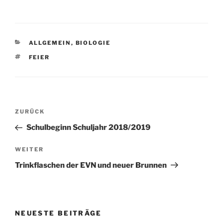
KATEGORIEN
ALLGEMEIN
,
BIOLOGIE
SCHLAGWÖRTER
FEIER
Beitragsnavigation
Vorheriger
ZURÜCK
Beitrag
Schulbeginn Schuljahr 2018/2019
Nächster
WEITER
Beitrag
Trinkflaschen der EVN und neuer Brunnen
NEUESTE BEITRÄGE