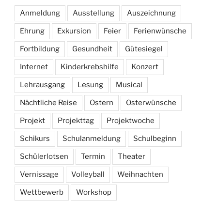
Anmeldung
Ausstellung
Auszeichnung
Ehrung
Exkursion
Feier
Ferienwünsche
Fortbildung
Gesundheit
Gütesiegel
Internet
Kinderkrebshilfe
Konzert
Lehrausgang
Lesung
Musical
Nächtliche Reise
Ostern
Osterwünsche
Projekt
Projekttag
Projektwoche
Schikurs
Schulanmeldung
Schulbeginn
Schülerlotsen
Termin
Theater
Vernissage
Volleyball
Weihnachten
Wettbewerb
Workshop