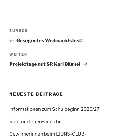
Beitragsnavigation
Vorheriger
ZURÜCK
Beitrag
Gesegnetes Weihnachtsfest!
Nächster
WEITER
Beitrag
Projekttage mit SR Karl Blümel
NEUESTE BEITRÄGE
Informationen zum Schulbeginn 2026/27
Sommerferienwünsche
Gewinnerinnen beim LIONS-CLUB-