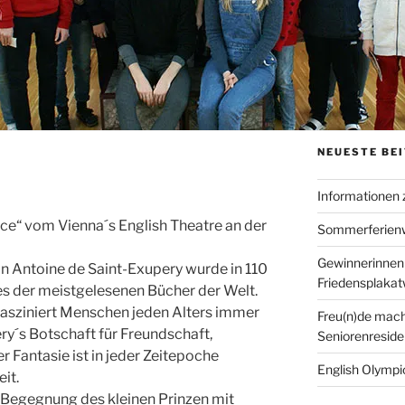
NEUESTE BE
Informationen
ince“ vom Vienna´s English Theatre an der
Sommerferien
Gewinnerinnen
on Antoine de Saint-Exupery wurde in 110
Friedensplaka
es der meistgelesenen Bücher der Welt.
fasziniert Menschen jeden Alters immer
Freu(n)de mach
ry´s Botschaft für Freundschaft,
Seniorenreside
r Fantasie ist in jeder Zeitepoche
English Olympic
it.
r Begegnung des kleinen Prinzen mit