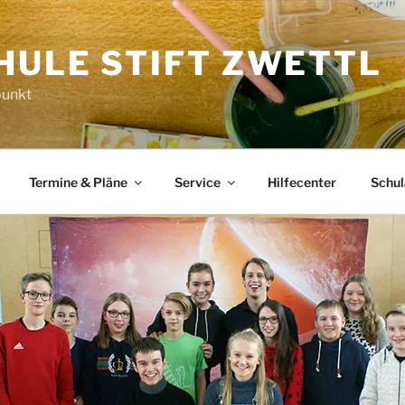
HULE STIFT ZWETTL
punkt
Termine & Pläne
Service
Hilfecenter
Schu