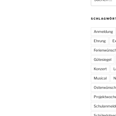
nach:
SCHLAGWÖR
Anmeldung
Ehrung
Ex
Ferienwünsc
Gütesiegel
Konzert
L
Musical
N
Osterwünsch
Projektwoch
Schulanmeld
Schülerlotse