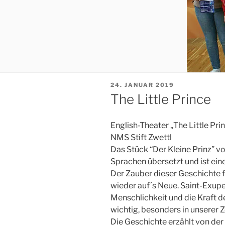
VERÖFFENTLICHT
24. JANUAR 2019
AM
The Little Prince
English-Theater „The Little Pr
NMS Stift Zwettl
Das Stück “Der Kleine Prinz” v
Sprachen übersetzt und ist ein
Der Zauber dieser Geschichte 
wieder auf´s Neue. Saint-Exupe
Menschlichkeit und die Kraft de
wichtig, besonders in unserer Ze
Die Geschichte erzählt von de