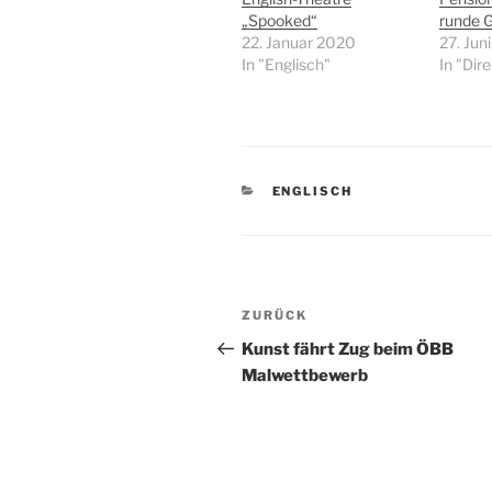
„Spooked“
runde 
22. Januar 2020
27. Jun
In "Englisch"
In "Dir
KATEGORIEN
ENGLISCH
Beitragsnavigation
Vorheriger
ZURÜCK
Beitrag
Kunst fährt Zug beim ÖBB
Malwettbewerb