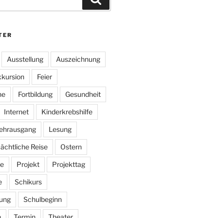
TER
Ausstellung
Auszeichnung
kursion
Feier
he
Fortbildung
Gesundheit
Internet
Kinderkrebshilfe
ehrausgang
Lesung
ächtliche Reise
Ostern
e
Projekt
Projekttag
e
Schikurs
ung
Schulbeginn
n
Termin
Theater