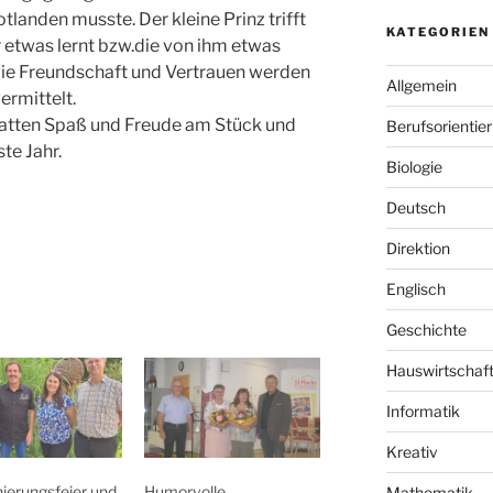
notlanden musste. Der kleine Prinz trifft
KATEGORIEN
 etwas lernt bzw.die von ihm etwas
wie Freundschaft und Vertrauen werden
Allgemein
ermittelt.
hatten Spaß und Freude am Stück und
Berufsorientie
te Jahr.
Biologie
Deutsch
Direktion
Englisch
Geschichte
Hauswirtschaf
Informatik
Kreativ
ierungsfeier und
Humorvolle
Mathematik