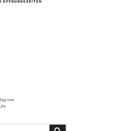
D ÖFFNUNGSZEITEN
itag von
 Uhr
Suchen