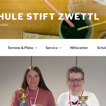
HULE STIFT ZWETTL
punkt
Termine & Pläne
Service
Hilfecenter
Schu