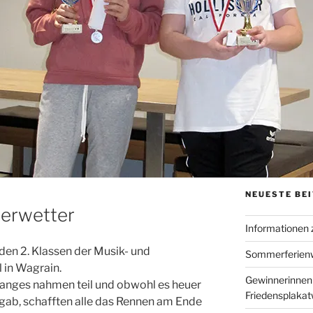
NEUESTE BE
serwetter
Informationen
iden 2. Klassen der Musik- und
Sommerferien
l in Wagrain.
Gewinnerinnen
ganges nahmen teil und obwohl es heuer
Friedensplaka
 gab, schafften alle das Rennen am Ende