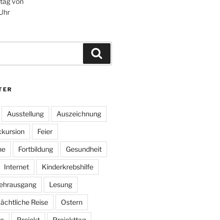
itag von
 Uhr
Suchen
TER
Ausstellung
Auszeichnung
kursion
Feier
he
Fortbildung
Gesundheit
Internet
Kinderkrebshilfe
ehrausgang
Lesung
ächtliche Reise
Ostern
e
Projekt
Projekttag