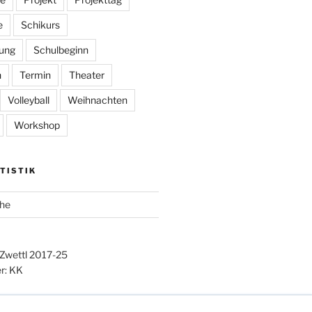
e
Schikurs
ung
Schulbeginn
n
Termin
Theater
Volleyball
Weihnachten
Workshop
TISTIK
he
 Zwettl 2017-25
r: KK