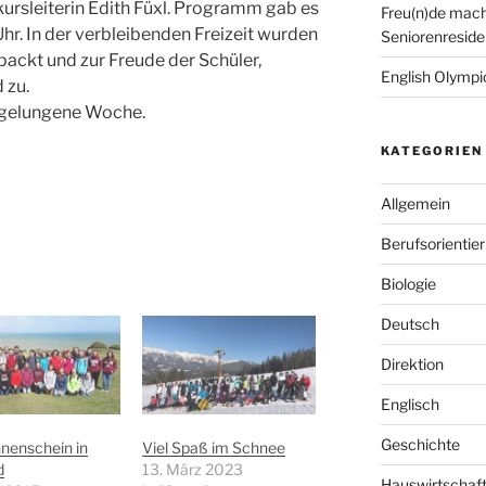
ikursleiterin Edith Füxl. Programm gab es
Freu(n)de mach
hr. In der verbleibenden Freizeit wurden
Seniorenreside
packt und zur Freude der Schüler,
English Olympic
 zu.
r gelungene Woche.
KATEGORIEN
Allgemein
Berufsorientie
Biologie
Deutsch
Direktion
Englisch
Geschichte
nenschein in
Viel Spaß im Schnee
d
13. März 2023
Hauswirtschaf