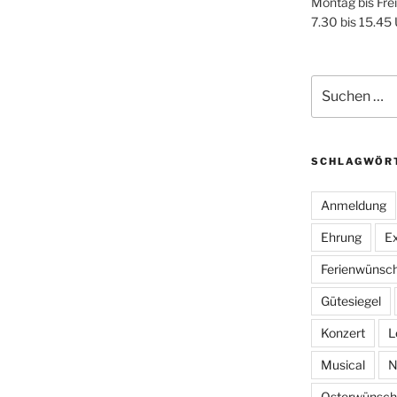
Montag bis Fre
7.30 bis 15.45
Suchen
nach:
SCHLAGWÖR
Anmeldung
Ehrung
Ex
Ferienwünsc
Gütesiegel
Konzert
L
Musical
N
Osterwünsch