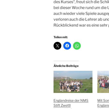
des Kurses“, freut sich die Sch
bei dieser Woche rund um die U
auch wieder viele Spiele ausge
verloren auch die Lehrer ab und
Rückblickend war es eine seh
Teilen mit:
Ähnliche Beiträge
Englandreise der NMS
Mit Son
Stift Zwettl
Englan