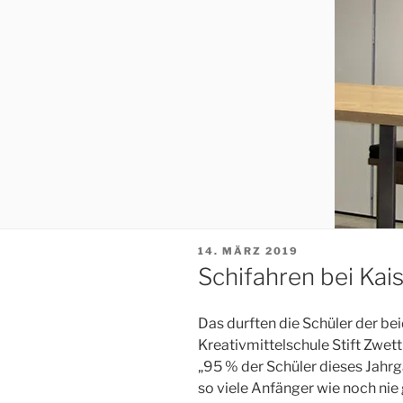
VERÖFFENTLICHT
14. MÄRZ 2019
AM
Schifahren bei Kai
Das durften die Schüler der be
Kreativmittelschule Stift Zwett
„95 % der Schüler dieses Jahr
so viele Anfänger wie noch nie