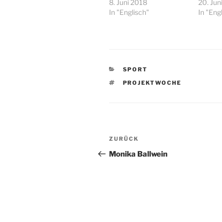
8. Juni 2018
20. Jun
In "Englisch"
In "Eng
KATEGORIEN
SPORT
SCHLAGWÖRTER
PROJEKTWOCHE
Beitragsnavigation
Vorheriger
ZURÜCK
Beitrag
Monika Ballwein