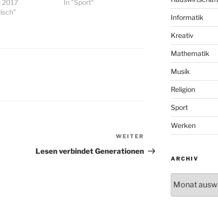
i 2017
In "Sport"
lisch"
Informatik
Kreativ
Mathematik
Musik
Religion
Sport
Werken
WEITER
Nächster
Beitrag
Lesen verbindet Generationen
ARCHIV
Archiv