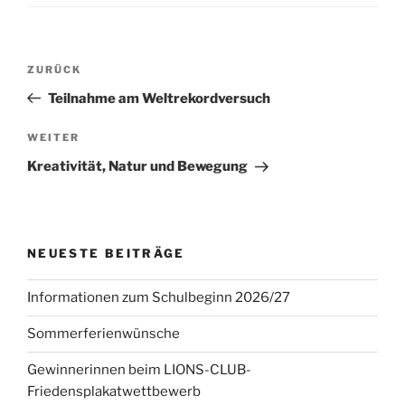
Beitragsnavigation
Vorheriger
ZURÜCK
Beitrag
Teilnahme am Weltrekordversuch
Nächster
WEITER
Beitrag
Kreativität, Natur und Bewegung
NEUESTE BEITRÄGE
Informationen zum Schulbeginn 2026/27
Sommerferienwünsche
Gewinnerinnen beim LIONS-CLUB-
Friedensplakatwettbewerb