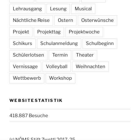
Lehrausgang
Lesung
Musical
Nächtliche Reise
Ostern
Osterwünsche
Projekt
Projekttag
Projektwoche
Schikurs
Schulanmeldung
Schulbeginn
Schülerlotsen
Termin
Theater
Vernissage
Volleyball
Weihnachten
Wettbewerb
Workshop
WEBSITESTATISTIK
418.887 Besuche
(c) NÖMS Stift Zwettl 2017-25