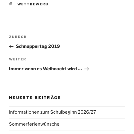
SCHLAGWÖRTER
WETTBEWERB
Beitragsnavigation
Vorheriger
ZURÜCK
Beitrag
Schnuppertag 2019
Nächster
WEITER
Beitrag
Immer wenn es Weihnacht wird …
NEUESTE BEITRÄGE
Informationen zum Schulbeginn 2026/27
Sommerferienwünsche