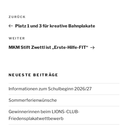
Beitragsnavigation
Vorheriger
ZURÜCK
Beitrag
Platz 1 und 3 für kreative Bahnplakate
Nächster
WEITER
Beitrag
MKM Stift Zwettl ist „Erste-Hilfe-FIT“
NEUESTE BEITRÄGE
Informationen zum Schulbeginn 2026/27
Sommerferienwünsche
Gewinnerinnen beim LIONS-CLUB-
Friedensplakatwettbewerb