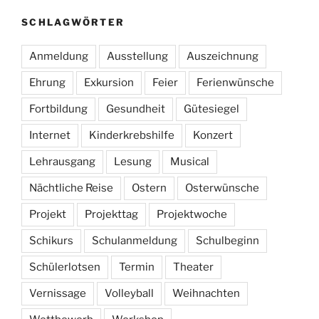
SCHLAGWÖRTER
Anmeldung
Ausstellung
Auszeichnung
Ehrung
Exkursion
Feier
Ferienwünsche
Fortbildung
Gesundheit
Gütesiegel
Internet
Kinderkrebshilfe
Konzert
Lehrausgang
Lesung
Musical
Nächtliche Reise
Ostern
Osterwünsche
Projekt
Projekttag
Projektwoche
Schikurs
Schulanmeldung
Schulbeginn
Schülerlotsen
Termin
Theater
Vernissage
Volleyball
Weihnachten