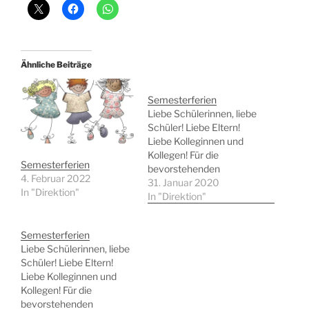
Ähnliche Beiträge
Semesterferien
Liebe Schülerinnen, liebe
Schüler! Liebe Eltern!
Liebe Kolleginnen und
Kollegen! Für die
Semesterferien
bevorstehenden
4. Februar 2022
Semesterferien im
31. Januar 2020
In "Direktion"
Schuljahr 2019 / 2020
In "Direktion"
wünsche ich allen eine
erholsame Woche, viel
Semesterferien
Vergnügen im etwaigen
Liebe Schülerinnen, liebe
Schiurlaub und freue
Schüler! Liebe Eltern!
mich schon auf ein
Liebe Kolleginnen und
gesundes Wiedersehen
Kollegen! Für die
am Montag, den 10.
bevorstehenden
Februar 2020. Liebe