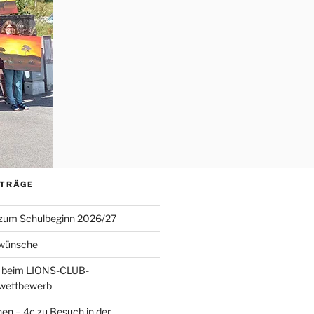
ITRÄGE
 zum Schulbeginn 2026/27
wünsche
 beim LIONS-CLUB-
twettbewerb
en – 4c zu Besuch in der