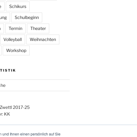
e
Schikurs
ung
Schulbeginn
n
Termin
Theater
Volleyball
Weihnachten
Workshop
TISTIK
che
 Zwettl 2017-25
r: KK
 und Ihnen einen persönlich auf Sie