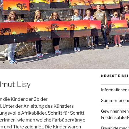
NEUESTE BE
lmut Lisy
Informationen
n die Kinder der 2b der
Sommerferien
l. Unter der Anleitung des Künstlers
Gewinnerinnen
svolle Afrikabilder. Schritt für Schritt
Friedensplaka
ülerInnen, wie man weiche Farbübergänge
 und Tiere zeichnet. Die Kinder waren
Freu(n)de mach