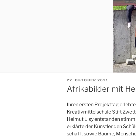
VERÖFFENTLICHT
22. OKTOBER 2021
AM
Afrikabilder mit He
Ihren ersten Projekttag erlebte
Kreativmittelschule Stift Zwett
Helmut Lisy entstanden stimmung
erklärte der Künstler den Sch
schafft sowie Bäume, Menschen