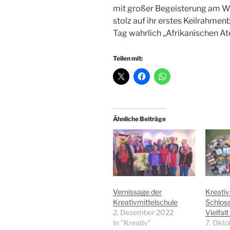
mit großer Begeisterung am W
stolz auf ihr erstes Keilrahmen
Tag wahrlich „Afrikanischen A
Teilen mit:
Ähnliche Beiträge
Vernissage der
Kreati
Kreativmittelschule
Schloss
2. Dezember 2022
Vielfal
In "Kreativ"
7. Okt