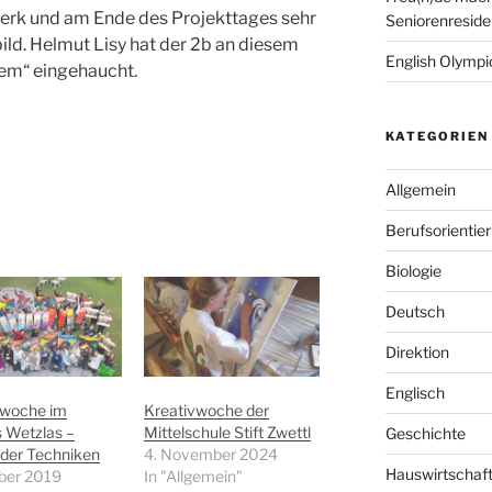
erk und am Ende des Projekttages sehr
Seniorenreside
bild. Helmut Lisy hat der 2b an diesem
English Olympic
tem“ eingehaucht.
KATEGORIEN
Allgemein
Berufsorientie
Biologie
Deutsch
Direktion
Englisch
vwoche im
Kreativwoche der
 Wetzlas –
Mittelschule Stift Zwettl
Geschichte
t der Techniken
4. November 2024
Hauswirtschaf
ober 2019
In "Allgemein"