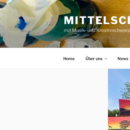
Zum
Inhalt
MITTELSC
springen
mit Musik- und Kreativschwer
Home
Über uns
News