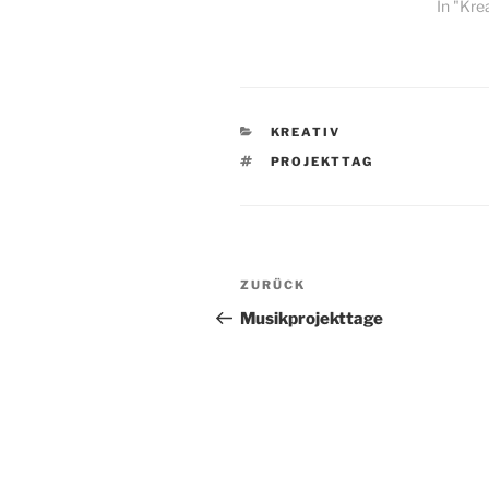
In "Kre
KATEGORIEN
KREATIV
SCHLAGWÖRTER
PROJEKTTAG
Beitragsnavigation
Vorheriger
ZURÜCK
Beitrag
Musikprojekttage