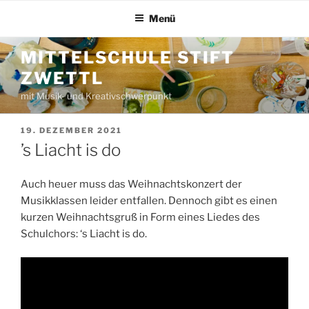
Zum
Menü
Inhalt
springen
MITTELSCHULE STIFT
ZWETTL
mit Musik- und Kreativschwerpunkt
VERÖFFENTLICHT
19. DEZEMBER 2021
AM
’s Liacht is do
Auch heuer muss das Weihnachtskonzert der
Musikklassen leider entfallen. Dennoch gibt es einen
kurzen Weihnachtsgruß in Form eines Liedes des
Schulchors: ‘s Liacht is do.