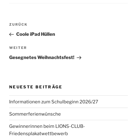
Beitragsnavigation
Vorheriger
ZURÜCK
Beitrag
Coole iPad Hüllen
Nächster
WEITER
Beitrag
Gesegnetes Weihnachtsfest!
NEUESTE BEITRÄGE
Informationen zum Schulbeginn 2026/27
Sommerferienwünsche
Gewinnerinnen beim LIONS-CLUB-
Friedensplakatwettbewerb