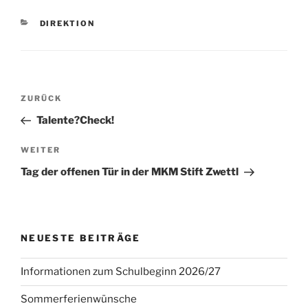
KATEGORIEN
DIREKTION
Beitragsnavigation
Vorheriger
ZURÜCK
Beitrag
Talente?Check!
Nächster
WEITER
Beitrag
Tag der offenen Tür in der MKM Stift Zwettl
NEUESTE BEITRÄGE
Informationen zum Schulbeginn 2026/27
Sommerferienwünsche