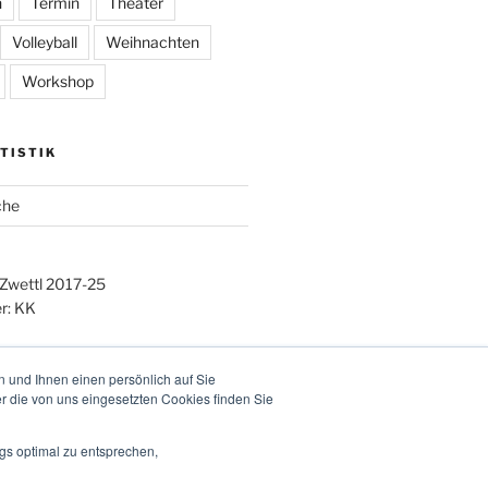
n
Termin
Theater
Volleyball
Weihnachten
Workshop
TISTIK
che
 Zwettl 2017-25
r: KK
 und Ihnen einen persönlich auf Sie
r die von uns eingesetzten Cookies finden Sie
gs optimal zu entsprechen,