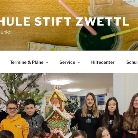
HULE STIFT ZWETTL
punkt
Termine & Pläne
Service
Hilfecenter
Schu