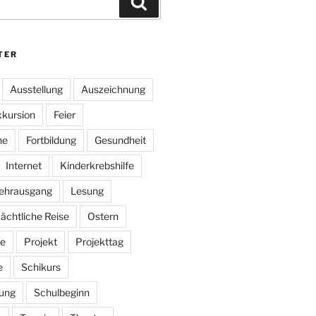
Suchen
TER
Ausstellung
Auszeichnung
kursion
Feier
he
Fortbildung
Gesundheit
Internet
Kinderkrebshilfe
ehrausgang
Lesung
ächtliche Reise
Ostern
e
Projekt
Projekttag
e
Schikurs
ung
Schulbeginn