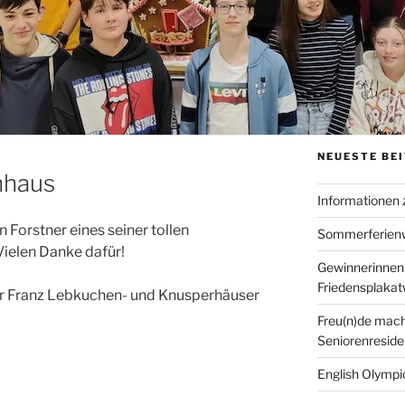
NEUESTE BE
nhaus
Informationen
Forstner eines seiner tollen
Sommerferien
ielen Danke dafür!
Gewinnerinnen
Friedensplaka
r Franz Lebkuchen- und Knusperhäuser
Freu(n)de mach
Seniorenreside
English Olympic