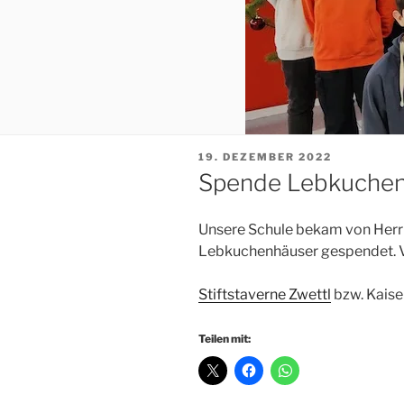
VERÖFFENTLICHT
19. DEZEMBER 2022
AM
Spende Lebkuche
Unsere Schule bekam von Herrn 
Lebkuchenhäuser gespendet. V
Stiftstaverne Zwettl
bzw. Kaise
Teilen mit: