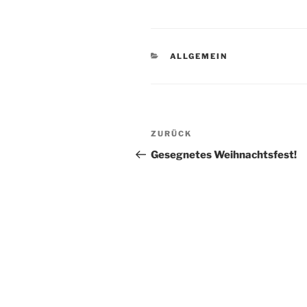
KATEGORIEN
ALLGEMEIN
Beitragsnavigation
Vorheriger
ZURÜCK
Beitrag
Gesegnetes Weihnachtsfest!