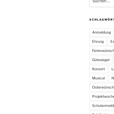
nach:
SCHLAGWÖR
Anmeldung
Ehrung
Ex
Ferienwünsc
Gütesiegel
Konzert
L
Musical
N
Osterwünsch
Projektwoch
Schulanmeld