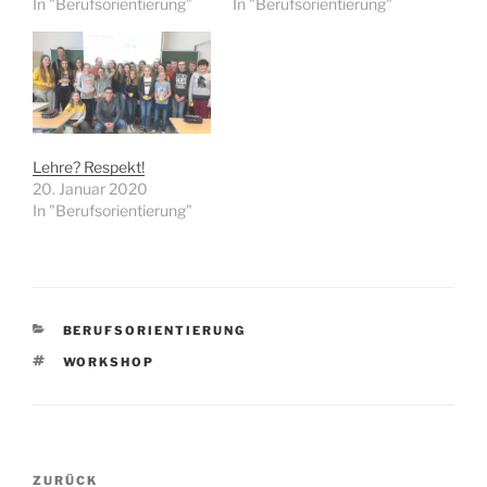
In "Berufsorientierung"
In "Berufsorientierung"
Lehre? Respekt!
20. Januar 2020
In "Berufsorientierung"
KATEGORIEN
BERUFSORIENTIERUNG
SCHLAGWÖRTER
WORKSHOP
Beitragsnavigation
Vorheriger
ZURÜCK