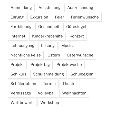
Anmeldung
Ausstellung
Auszeichnung
Ehrung
Exkursion
Feier
Ferienwünsche
Fortbildung
Gesundheit
Gütesiegel
Internet
Kinderkrebshilfe
Konzert
Lehrausgang
Lesung
Musical
Nächtliche Reise
Ostern
Osterwünsche
Projekt
Projekttag
Projektwoche
Schikurs
Schulanmeldung
Schulbeginn
Schülerlotsen
Termin
Theater
Vernissage
Volleyball
Weihnachten
Wettbewerb
Workshop