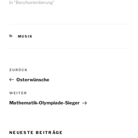
In "Berufsorientierung"
KATEGORIEN
MUSIK
Beitragsnavigation
Vorheriger
ZURÜCK
Beitrag
Osterwünsche
Nächster
WEITER
Beitrag
Mathematik-Olympiade-Sieger
NEUESTE BEITRÄGE