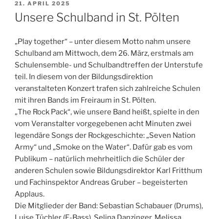
VERÖFFENTLICHT
21. APRIL 2025
AM
Unsere Schulband in St. Pölten
„Play together“ – unter diesem Motto nahm unsere
Schulband am Mittwoch, dem 26. März, erstmals am
Schulensemble- und Schulbandtreffen der Unterstufe
teil. In diesem von der Bildungsdirektion
veranstalteten Konzert trafen sich zahlreiche Schulen
mit ihren Bands im Freiraum in St. Pölten.
„The Rock Pack“, wie unsere Band heißt, spielte in den
vom Veranstalter vorgegebenen acht Minuten zwei
legendäre Songs der Rockgeschichte: „Seven Nation
Army“ und „Smoke on the Water“. Dafür gab es vom
Publikum – natürlich mehrheitlich die Schüler der
anderen Schulen sowie Bildungsdirektor Karl Fritthum
und Fachinspektor Andreas Gruber – begeisterten
Applaus.
Die Mitglieder der Band: Sebastian Schabauer (Drums),
Luise Tüchler (E-Bass), Selina Danzinger, Melissa