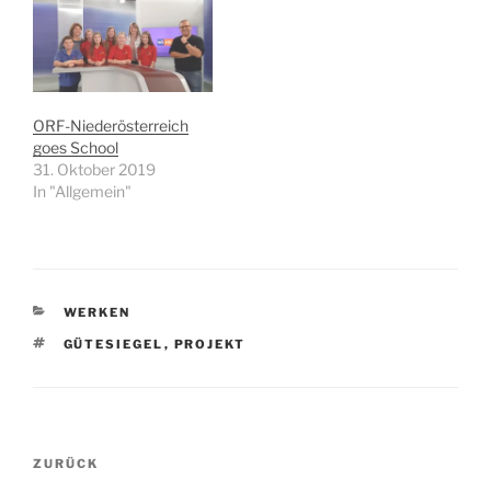
ORF-Niederösterreich
goes School
31. Oktober 2019
In "Allgemein"
KATEGORIEN
WERKEN
SCHLAGWÖRTER
GÜTESIEGEL
,
PROJEKT
Beitragsnavigation
Vorheriger
ZURÜCK