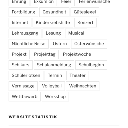
Ehrung
Exkursion
Feier
Ferienwünsche
Fortbildung
Gesundheit
Gütesiegel
Internet
Kinderkrebshilfe
Konzert
Lehrausgang
Lesung
Musical
Nächtliche Reise
Ostern
Osterwünsche
Projekt
Projekttag
Projektwoche
Schikurs
Schulanmeldung
Schulbeginn
Schülerlotsen
Termin
Theater
Vernissage
Volleyball
Weihnachten
Wettbewerb
Workshop
WEBSITESTATISTIK