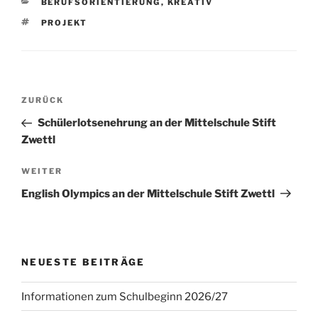
KATEGORIEN
BERUFSORIENTIERUNG
,
KREATIV
SCHLAGWÖRTER
PROJEKT
Beitragsnavigation
Vorheriger
ZURÜCK
Beitrag
Schülerlotsenehrung an der Mittelschule Stift
Zwettl
Nächster
WEITER
Beitrag
English Olympics an der Mittelschule Stift Zwettl
NEUESTE BEITRÄGE
Informationen zum Schulbeginn 2026/27