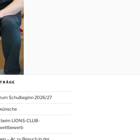
ITRÄGE
 zum Schulbeginn 2026/27
wünsche
 beim LIONS-CLUB-
twettbewerb
en – 4c zu Besuch in der