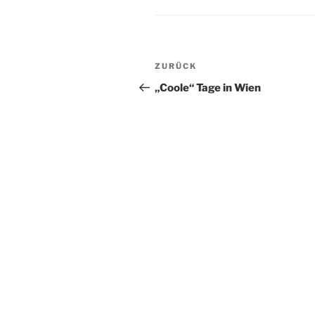
Beitragsnavigation
Vorheriger
ZURÜCK
Beitrag
„Coole“ Tage in Wien