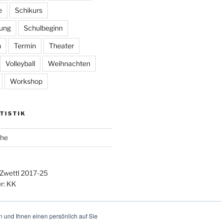
e
Schikurs
ung
Schulbeginn
n
Termin
Theater
Volleyball
Weihnachten
Workshop
TISTIK
che
 Zwettl 2017-25
r: KK
 und Ihnen einen persönlich auf Sie