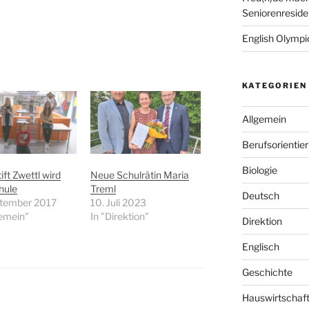
Seniorenreside
English Olympic
KATEGORIEN
Allgemein
Berufsorientie
Biologie
ft Zwettl wird
Neue Schulrätin Maria
hule
Treml
Deutsch
ptember 2017
10. Juli 2023
gemein"
In "Direktion"
Direktion
Englisch
Geschichte
Hauswirtschaf