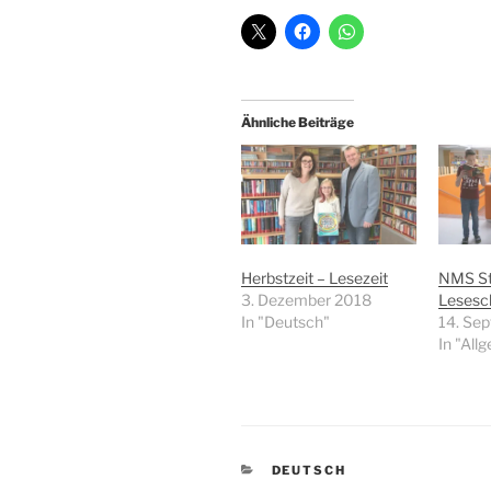
Ähnliche Beiträge
Herbstzeit – Lesezeit
NMS Sti
3. Dezember 2018
Lesesc
In "Deutsch"
14. Se
In "All
KATEGORIEN
DEUTSCH