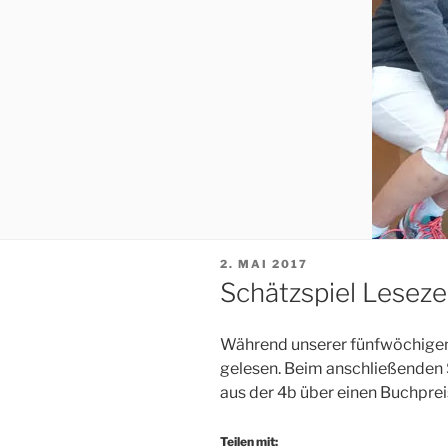
VERÖFFENTLICHT
2. MAI 2017
AM
Schätzspiel Leseze
Während unserer fünfwöchigen
gelesen. Beim anschließenden 
aus der 4b über einen Buchprei
Teilen mit: