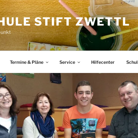
HULE STIFT ZWETTL
punkt
Termine & Pläne
Service
Hilfecenter
Schu