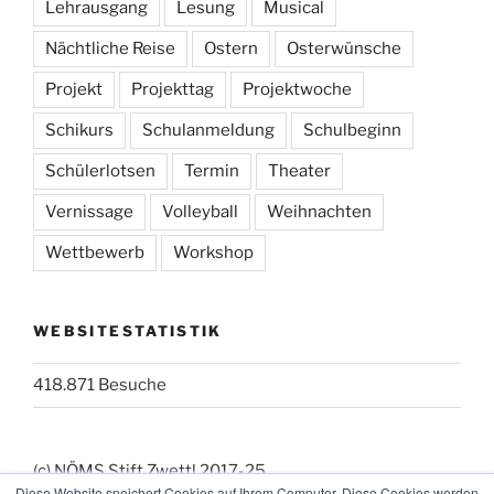
Lehrausgang
Lesung
Musical
Nächtliche Reise
Ostern
Osterwünsche
Projekt
Projekttag
Projektwoche
Schikurs
Schulanmeldung
Schulbeginn
Schülerlotsen
Termin
Theater
Vernissage
Volleyball
Weihnachten
Wettbewerb
Workshop
WEBSITESTATISTIK
418.871 Besuche
(c) NÖMS Stift Zwettl 2017-25
Diese Website speichert Cookies auf Ihrem Computer. Diese Cookies werden