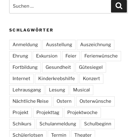
Suchen
Suche
nach:
SCHLAGWÖRTER
Anmeldung
Ausstellung
Auszeichnung
Ehrung
Exkursion
Feier
Ferienwünsche
Fortbildung
Gesundheit
Gütesiegel
Internet
Kinderkrebshilfe
Konzert
Lehrausgang
Lesung
Musical
Nächtliche Reise
Ostern
Osterwünsche
Projekt
Projekttag
Projektwoche
Schikurs
Schulanmeldung
Schulbeginn
Schülerlotsen
Termin
Theater