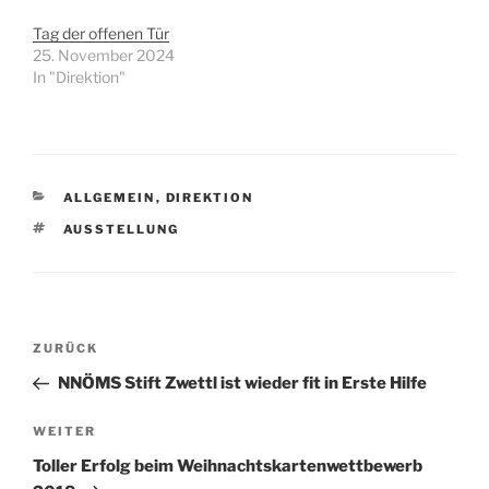
Tag der offenen Tür
25. November 2024
In "Direktion"
KATEGORIEN
ALLGEMEIN
,
DIREKTION
SCHLAGWÖRTER
AUSSTELLUNG
Beitragsnavigation
Vorheriger
ZURÜCK
Beitrag
NNÖMS Stift Zwettl ist wieder fit in Erste Hilfe
Nächster
WEITER
Beitrag
Toller Erfolg beim Weihnachtskartenwettbewerb