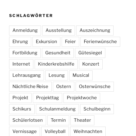
SCHLAGWÖRTER
Anmeldung
Ausstellung
Auszeichnung
Ehrung
Exkursion
Feier
Ferienwünsche
Fortbildung
Gesundheit
Gütesiegel
Internet
Kinderkrebshilfe
Konzert
Lehrausgang
Lesung
Musical
Nächtliche Reise
Ostern
Osterwünsche
Projekt
Projekttag
Projektwoche
Schikurs
Schulanmeldung
Schulbeginn
Schülerlotsen
Termin
Theater
Vernissage
Volleyball
Weihnachten