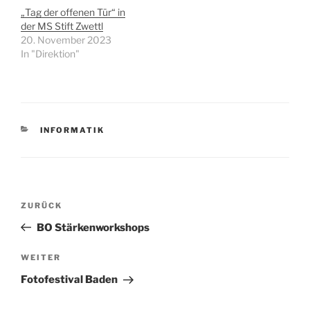
„Tag der offenen Tür“ in
der MS Stift Zwettl
20. November 2023
In "Direktion"
KATEGORIEN
INFORMATIK
Beitragsnavigation
Vorheriger
ZURÜCK
Beitrag
BO Stärkenworkshops
Nächster
WEITER
Beitrag
Fotofestival Baden