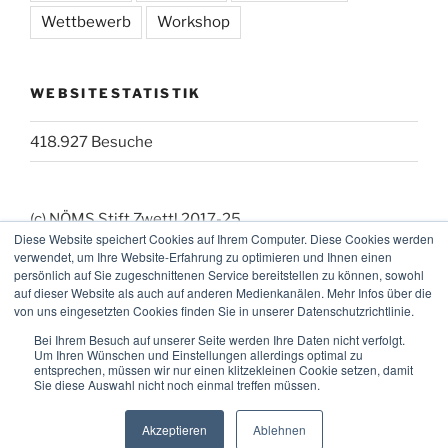
Wettbewerb
Workshop
WEBSITESTATISTIK
418.927 Besuche
(c) NÖMS Stift Zwettl 2017-25
Diese Website speichert Cookies auf Ihrem Computer. Diese Cookies werden
(_:_) Webmaster: KK
verwendet, um Ihre Website-Erfahrung zu optimieren und Ihnen einen
persönlich auf Sie zugeschnittenen Service bereitstellen zu können, sowohl
auf dieser Website als auch auf anderen Medienkanälen. Mehr Infos über die
von uns eingesetzten Cookies finden Sie in unserer Datenschutzrichtlinie.
Bei Ihrem Besuch auf unserer Seite werden Ihre Daten nicht verfolgt.
Um Ihren Wünschen und Einstellungen allerdings optimal zu
entsprechen, müssen wir nur einen klitzekleinen Cookie setzen, damit
Sie diese Auswahl nicht noch einmal treffen müssen.
Facebook
Instagram
E-
Mail
Akzeptieren
Ablehnen