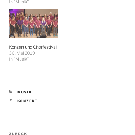
In "Musik"
Konzert und Chorfestival
30. Mai 2019
In "Musik"
KATEGORIEN
MUSIK
SCHLAGWÖRTER
KONZERT
Beitragsnavigation
Vorheriger
ZURÜCK