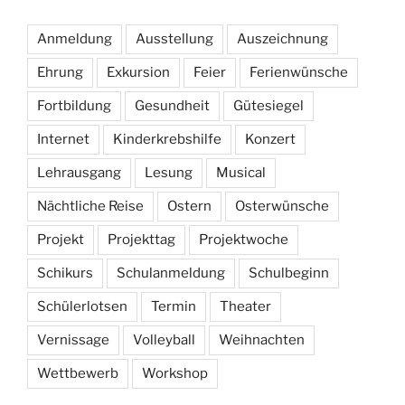
Anmeldung
Ausstellung
Auszeichnung
Ehrung
Exkursion
Feier
Ferienwünsche
Fortbildung
Gesundheit
Gütesiegel
Internet
Kinderkrebshilfe
Konzert
Lehrausgang
Lesung
Musical
Nächtliche Reise
Ostern
Osterwünsche
Projekt
Projekttag
Projektwoche
Schikurs
Schulanmeldung
Schulbeginn
Schülerlotsen
Termin
Theater
Vernissage
Volleyball
Weihnachten
Wettbewerb
Workshop