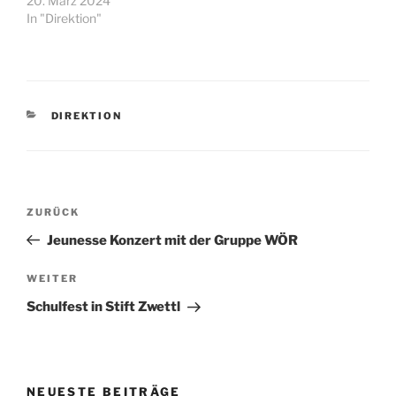
20. März 2024
In "Direktion"
KATEGORIEN
DIREKTION
Beitragsnavigation
Vorheriger
ZURÜCK
Beitrag
Jeunesse Konzert mit der Gruppe WÖR
Nächster
WEITER
Beitrag
Schulfest in Stift Zwettl
NEUESTE BEITRÄGE