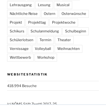
Lehrausgang
Lesung
Musical
Nächtliche Reise
Ostern
Osterwünsche
Projekt
Projekttag
Projektwoche
Schikurs
Schulanmeldung
Schulbeginn
Schülerlotsen
Termin
Theater
Vernissage
Volleyball
Weihnachten
Wettbewerb
Workshop
WEBSITESTATISTIK
418.994 Besuche
(c) NÖMS Stift Zwettl 2017-25