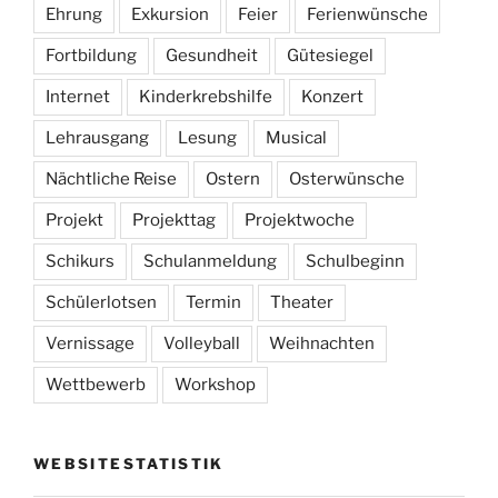
Ehrung
Exkursion
Feier
Ferienwünsche
Fortbildung
Gesundheit
Gütesiegel
Internet
Kinderkrebshilfe
Konzert
Lehrausgang
Lesung
Musical
Nächtliche Reise
Ostern
Osterwünsche
Projekt
Projekttag
Projektwoche
Schikurs
Schulanmeldung
Schulbeginn
Schülerlotsen
Termin
Theater
Vernissage
Volleyball
Weihnachten
Wettbewerb
Workshop
WEBSITESTATISTIK