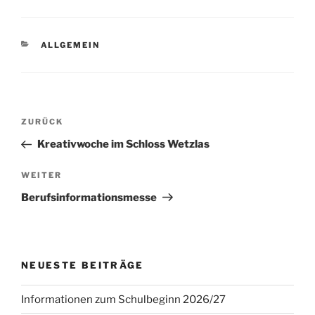
KATEGORIEN
ALLGEMEIN
Beitragsnavigation
Vorheriger
ZURÜCK
Beitrag
Kreativwoche im Schloss Wetzlas
Nächster
WEITER
Beitrag
Berufsinformationsmesse
NEUESTE BEITRÄGE
Informationen zum Schulbeginn 2026/27