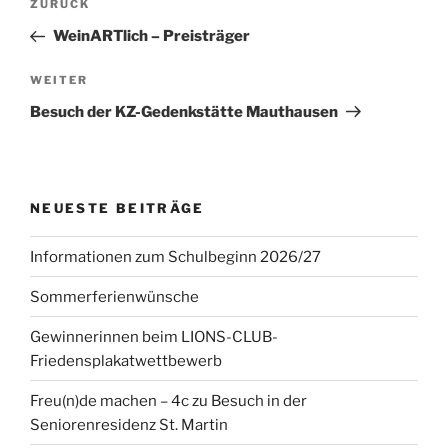
Vorheriger
ZURÜCK
Beitrag
WeinARTlich – Preisträger
Nächster
WEITER
Beitrag
Besuch der KZ-Gedenkstätte Mauthausen
NEUESTE BEITRÄGE
Informationen zum Schulbeginn 2026/27
Sommerferienwünsche
Gewinnerinnen beim LIONS-CLUB-
Friedensplakatwettbewerb
Freu(n)de machen – 4c zu Besuch in der
Seniorenresidenz St. Martin