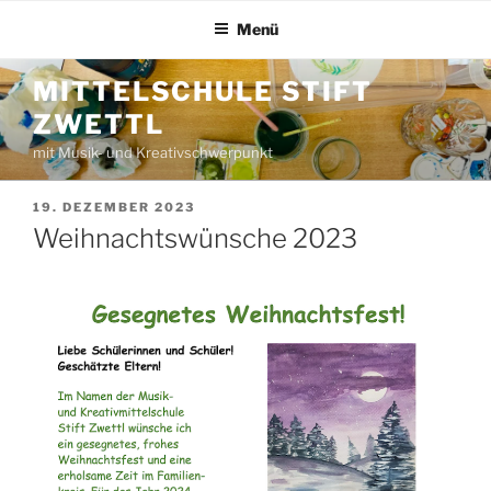
Zum
Menü
Inhalt
springen
MITTELSCHULE STIFT
ZWETTL
mit Musik- und Kreativschwerpunkt
VERÖFFENTLICHT
19. DEZEMBER 2023
AM
Weihnachtswünsche 2023