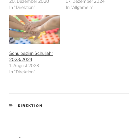
20. Dezember 2020
17. Dezember 2024
In "Direktion"
In "Allgemein"
Schulbeginn Schuljahr
2023/2024
1. August 2023
In "Direktion"
KATEGORIEN
DIREKTION
Beitragsnavigation