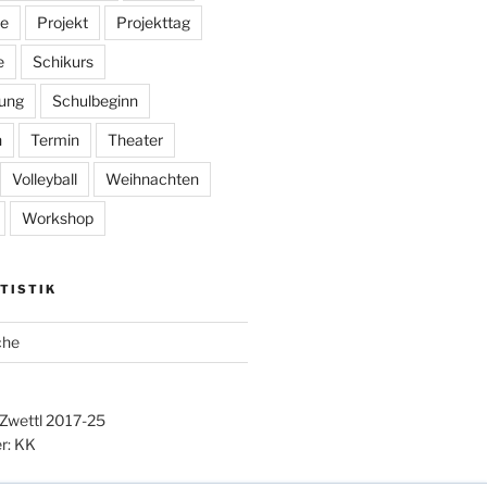
e
Projekt
Projekttag
e
Schikurs
ung
Schulbeginn
n
Termin
Theater
Volleyball
Weihnachten
Workshop
TISTIK
che
 Zwettl 2017-25
r: KK