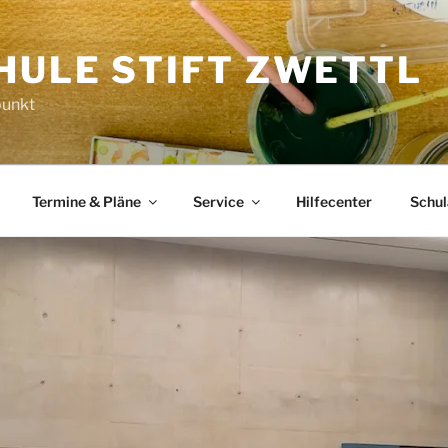
HULE STIFT ZWETTL
punkt
Termine & Pläne
Service
Hilfecenter
Schu