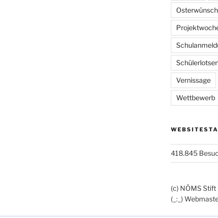
Osterwünsch
Projektwoch
Schulanmeld
Schülerlotse
Vernissage
Wettbewerb
WEBSITESTA
418.845 Besu
(c) NÖMS Stift
(_:_) Webmaste