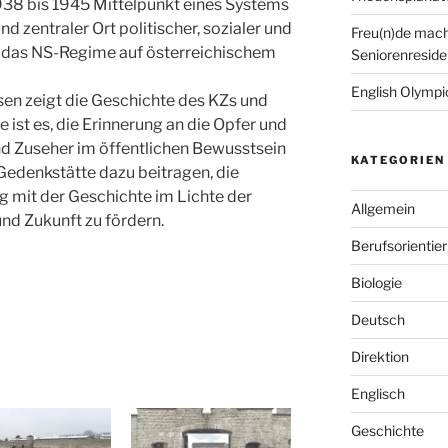
38 bis 1945 Mittelpunkt eines Systems
 zentraler Ort politischer, sozialer und
Freu(n)de mach
h das NS-Regime auf österreichischem
Seniorenreside
English Olympic
en zeigt die Geschichte des KZs und
 ist es, die Erinnerung an die Opfer und
nd Zuseher im öffentlichen Bewusstsein
KATEGORIEN
 Gedenkstätte dazu beitragen, die
g mit der Geschichte im Lichte der
Allgemein
nd Zukunft zu fördern.
Berufsorientie
Biologie
Deutsch
Direktion
Englisch
Geschichte