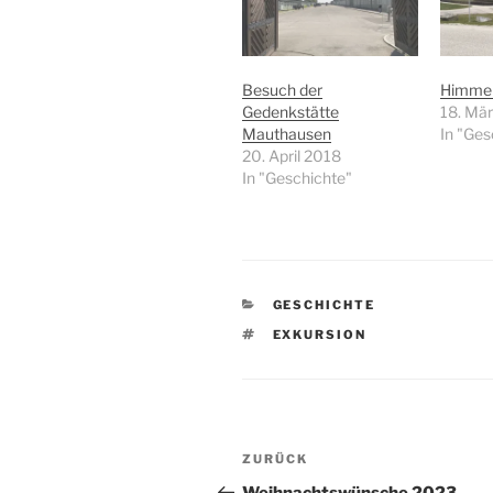
Besuch der
Himmel
Gedenkstätte
18. Mä
Mauthausen
In "Ges
20. April 2018
In "Geschichte"
KATEGORIEN
GESCHICHTE
SCHLAGWÖRTER
EXKURSION
Beitragsnavigation
Vorheriger
ZURÜCK
Beitrag