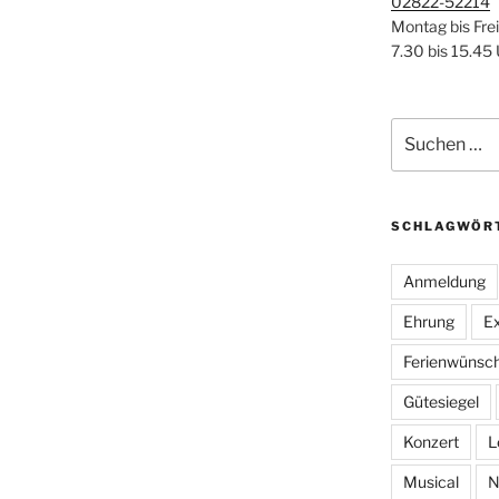
02822-52214
Montag bis Fre
7.30 bis 15.45
Suchen
nach:
SCHLAGWÖR
Anmeldung
Ehrung
Ex
Ferienwünsc
Gütesiegel
Konzert
L
Musical
N