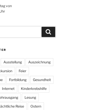
itag von
 Uhr
Suchen
TER
Ausstellung
Auszeichnung
kursion
Feier
he
Fortbildung
Gesundheit
Internet
Kinderkrebshilfe
ehrausgang
Lesung
ächtliche Reise
Ostern